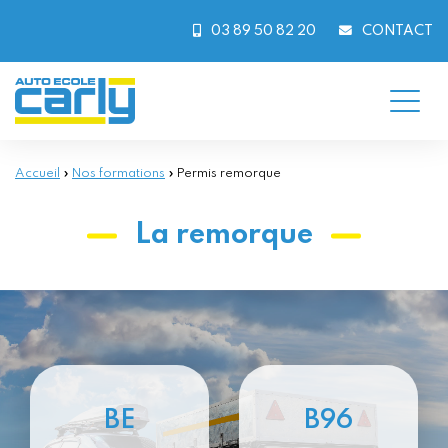
Skip
to
03 89 50 82 20
CONTACT
content
Accueil
»
Nos formations
»
Permis remorque
La remorque
BE
B96