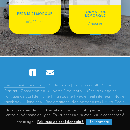
FORMATION
PERMIS REMORQUE
REMORQUE
dès 18 ans
7 heures
Les auto-écoles Carly
Carly Illzach
Carly Brunstatt
Carly
Pfastatt
Contactez-nous
Notre Piste Moto
Mentions légales
Politique de confidentialité
Plan du site
Règlement intérieur
Notre
Nos partenaires
facebook
Handicap
Réclamations
Auto-École
Larger
Sécurité routière
ENPC Editions
Agence GLC
GLF
Nous utilisons des cookies et d'autres technologies pour améliorer
Formation
votre expérience en ligne. En utilisant ce site web, vous consentez à
© 2020 Site conçu, réalisé et hébergé par l'
Agence GLC
cet usage.
Politique de confidentialité
J'ai compris