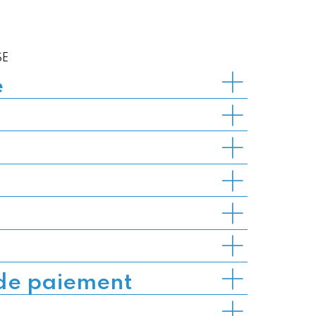
SE
e
 de paiement