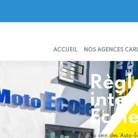
ACCUEIL
NOS AGENCES CAR
Règl
intér
École
Au sein des Auto-Éc