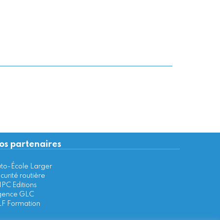
os partenaires
to-École Larger
curité routière
PC Editions
ence GLC
F Formation