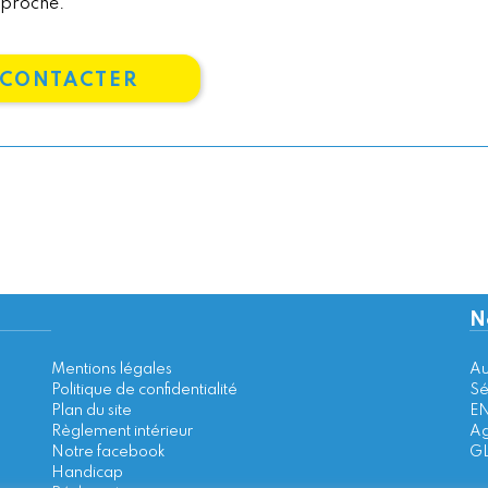
 proche.
 CONTACTER
N
Mentions légales
Au
Politique de confidentialité
Sé
Plan du site
EN
Règlement intérieur
Ag
Notre facebook
GL
Handicap