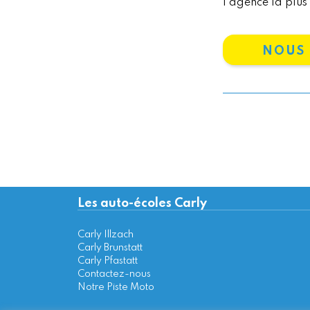
l’agence la plus
NOUS
Les auto-écoles Carly
Carly Illzach
Carly Brunstatt
Carly Pfastatt
Contactez-nous
Notre Piste Moto