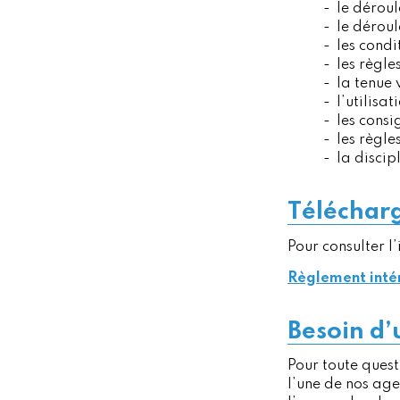
le déroul
le déroul
les condi
les règle
la tenue 
l’utilisa
les consi
les règle
la discip
Télécharg
Pour consulter l
Règlement intér
Besoin d
Pour toute quest
l’une de nos ag