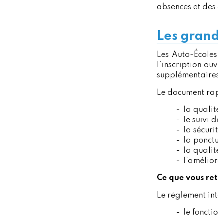
absences et des
Les grand
Les Auto-Écoles 
l’inscription ou
supplémentaires
Le document rap
la qualit
le suivi d
la sécuri
la ponctu
la quali
l’amélior
Ce que vous re
Le règlement in
le foncti