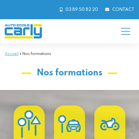
Skip
to
03 89 50 82 20
CONTACT
content
Accueil
»
Nos formations
Nos formations