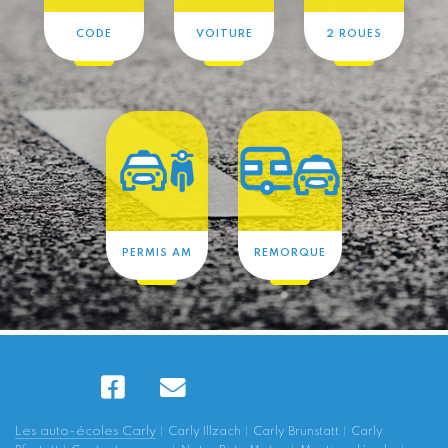
CODE
VOITURE
2 ROUES
PERMIS AM
REMORQUE
Les auto-écoles Carly
Carly Illzach
Carly Brunstatt
Carly