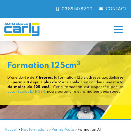
Skip
to
03 89 50 82 20
CONTACT
content
3
Formation
125cm
D’une durée de
7 heures
, la formation 125 s’adresse aux titulaires
du
permis B depuis plus de 2 ans
souhaitant conduire une
moto
de moins de 125 cm3
. Cette formation est dispensée par les
auto-écoles LARGER
, notre partenaire et formateur deux roues.
Accueil
»
Nos formations
»
Permis Moto
»
Formation A1