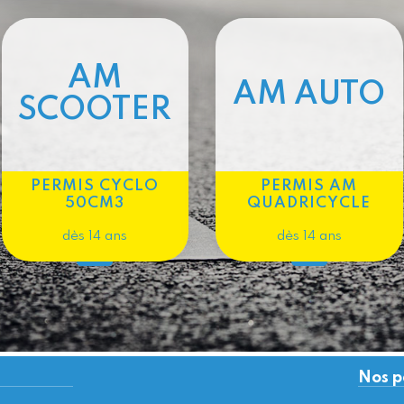
AM
AM AUTO
SCOOTER
PERMIS CYCLO
PERMIS AM
50CM3
QUADRICYCLE
dès 14 ans
dès 14 ans
Nos p