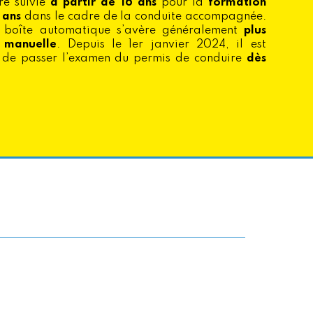
re suivie
à partir de 16 ans
pour la
formation
 ans
dans le cadre de la conduite accompagnée.
n boîte automatique s’avère généralement
plus
e manuelle
. Depuis le 1er janvier 2024, il est
 de passer l’examen du permis de conduire
dès