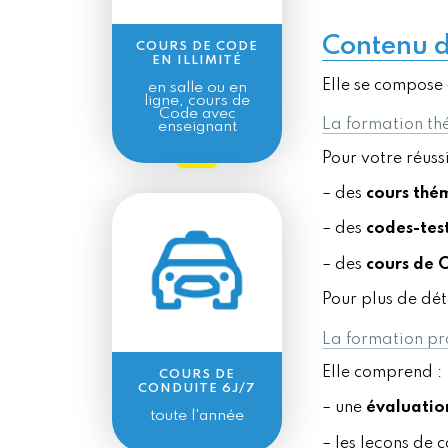
Contenu d
COURS DE CODE
EN ILLIMITÉ
Elle se compose 
en salle ou en
ligne, cours de
Code avec
La formation th
enseignant
Pour votre réuss
– des
cours thé
– des
codes-tes
– des
cours de C
Pour plus de dé
La formation pr
Elle comprend :
COURS DE
CONDUITE 6J/7
– une
évaluatio
toute l'année
– les leçons de 