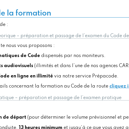
e la formation
de :
éorique – préparation et passage de l’examen du Code de
ite nous vous proposons :
matiques de Code
dispensés par nos moniteurs.
ts audiovisuels
(illimités et dans l’une de nos agences CAR
ode en ligne en illimité
via notre service Prépacode.
tails concernant la formation au Code de la route
cliquez i
atique – préparation et passage de l’examen pratique
n de départ
(pour déterminer le volume prévisionnel et pe
conduite.
13 heures minimum
et jusqu’à ce que vous ayez a