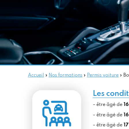
Accueil
»
Nos formations
»
Permis voiture
»
Bo
Les condit
– être âgé de
16
– être âgé de
16
– être âgé de
17