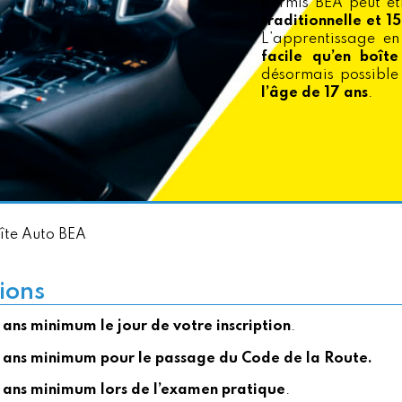
permis BEA peut êt
traditionnelle et 15
L’apprentissage e
facile qu’en boît
désormais possible
l’âge de 17 ans
.
îte Auto BEA
ions
 ans minimum
le jour de votre inscription
.
 ans minimum pour le passage du Code de la Route.
 ans minimum lors de l’examen pratique
.