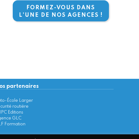
FORMEZ-VOUS DANS
L'UNE DE NOS AGENCES !
os partenaires
to-École Larger
curité routière
PC Editions
ence GLC
F Formation